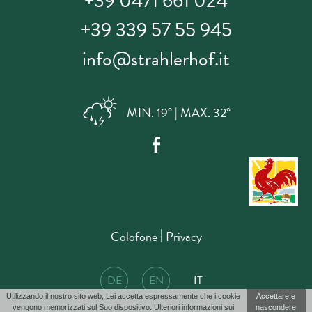
+39 0471 661 024
+39 339 57 55 945
info@strahlerhof.it
MIN. 19° | MAX. 32°
|
Colofone
Privacy
DE
EN
IT
Utilizzando il nostro sito web, Lei accetta espressamente che i cookie
Accettare e
vengono memorizzati sul Suo dispositivo. Ulteriori informazioni sui
nascondere