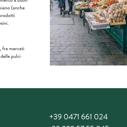
piano (anche
prodotti
sini.
, fra mercati
 delle pulci
+39 0471 661 024