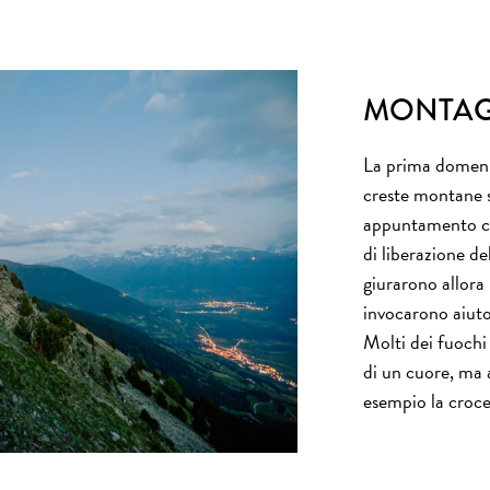
MONTAG
La prima domeni
creste montane s
appuntamento che
di liberazione del
giurarono allora
invocarono aiuto
Molti dei fuochi
di un cuore, ma a
esempio la croce