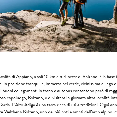
ocalità di Appiano, a soli 10 km a sud-ovest di Bolzano, è la base 
 In posizione tranquilla, immersa nel verde, vicinissima al lago d
 I buoni collegamenti in treno e autobus consentono però di ra
ioso capoluogo, Bolzano, e di visitare in giornata altre località i
Garda. L’Alto Adige è una terra ricca di usi e tradizioni. Ogni an
za Walther a Bolzano, uno dei più noti e amati dell’arco alpino, av