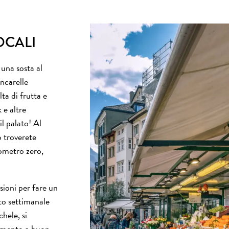
OCALI
 una sosta al
ncarelle
ta di frutta e
 e altre
il palato! Al
 troverete
lometro zero,
ioni per fare un
o settimanale
hele, si
iamento a buon