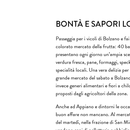
BONTÀ E SAPORI L
Passeggia per i vicoli di Bolzano e fai
colorato mercato della frutta: 40 ba
presentano ogni giorno un’ampia scel
verdura fresca, pane, formaggi, speck
specialità locali. Una vera delizia per 
grande mercato del sabato a Bolzano
invece generi alimentari e fiori a chi
proposti dagli agricoltori della zona.
Anche ad Appiano e dintorni le occas
buon affare non mancano. Al mercat
del martedì, nella frazione di San Mic
vendono capi di pelletteria e abbigl