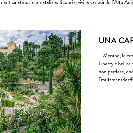
mantica atmosfera natalizia. Scopri e vivi la varietà dell’Alto Adi
UNA CAPA
… Merano, la citt
Liberty e bellis
non perdere, anch
Trauttmansdorff, 