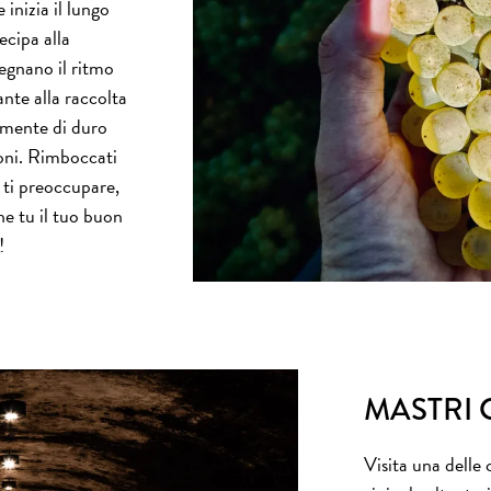
inizia il lungo
ecipa alla
egnano il ritmo
iante alla raccolta
ramente di duro
ioni. Rimboccati
 ti preoccupare,
he tu il tuo buon
!
MASTRI 
Visita una delle 