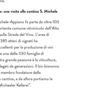
ina.
io: una visita alla cantina S. Michele
chele-Appiano fa parte da oltre 100
ortante comune vitivinicolo dell’Alto
ulla Strada del Vino. L’area di
385 ettari di vigneti ha
ccellenti per la produzione di vini
e una delle 330 famiglie di
stra grande passione è la viticoltura,
legati da generazioni. Il bis-bisnonno
n membro fondatore della
 cantina, e da allora portiamo le
Michealer Kellerei”.