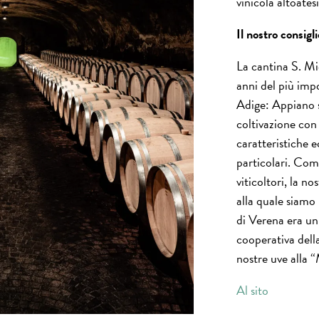
vinicola altoates
Il nostro consigl
La cantina S. Mi
anni del più imp
Adige: Appiano s
coltivazione con 
caratteristiche e
particolari. Com
viticoltori, la no
alla quale siamo 
di Verena era u
cooperativa della
nostre uve alla “
Al sito