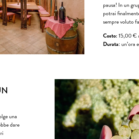
pausa! In un gru
potrai finalment
sempre voluto far
Costo:
15,00 € 
Durata
: un’ora 
UN
olge una
ebbe dare
ri