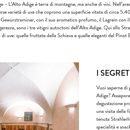
 – L’Alto Adige è terra di montagne, ma anche di vini. Nell’area
verse varietà di uva che coprono una superficie vitata di circa 5.4
Il Gewürztraminer, con il suo aromatico profumo, il Lagrein con il
gerezza, sono i tre vitigni autoctoni dell’Alto Adige. Qui allo St
à di uve: quelle fruttate della Schiava e quelle eleganti del Pinot 
I SEGRET
Vuoi saperne di pi
Adige? Assapora i
degustazione pr
una visita della 
tenuta Strahlerh
specialità e snac