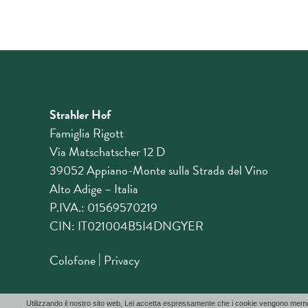
Strahler Hof
Famiglia Rigott
Via Matschatscher 12 D
39052 Appiano-Monte sulla Strada del Vino
Alto Adige – Italia
P.IVA.: 01569570219
CIN: IT021004B5I4DNGYER
|
Colofone
Privacy
Utilizzando il nostro sito web, Lei accetta espressamente che i cookie vengono memorizza